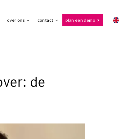
over ons
contact
plan een demo
over: de