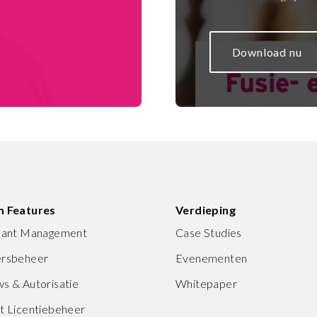
Download nu
m Features
Verdieping
enant Management
Case Studies
ersbeheer
Evenementen
s & Autorisatie
Whitepaper
t Licentiebeheer