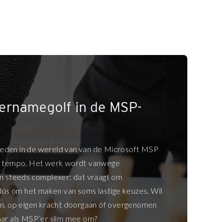
vernamegolf in de MSP-
den in de wereld van van de Microsoft MSP
d tempo. Het werk wordt vanwege
n steeds complexer: dat vraagt om
 dús om het maken van soms lastige keuzes. Wil
n, op eigen kracht doorgaan óf overgenomen
ar als MSP’er slim mee om?