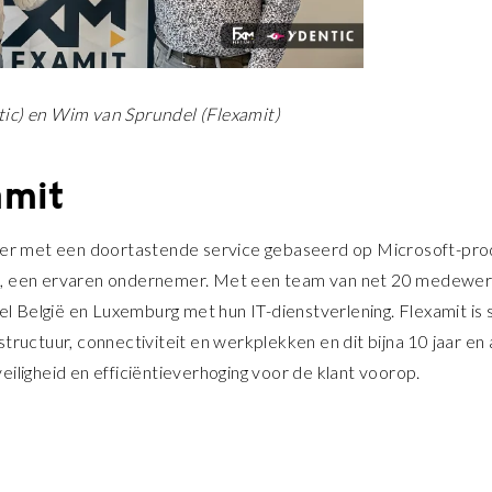
ic) en Wim van Sprundel (Flexamit)
amit
tner met een doortastende service gebaseerd op Microsoft-pro
l, een ervaren ondernemer. Met een team van net 20 medewer
eel België en Luxemburg met hun IT-dienstverlening. Flexamit is 
tructuur, connectiviteit en werkplekken en dit bijna 10 jaar en 
eiligheid en efficiëntieverhoging voor de klant voorop.