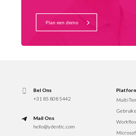
Plan een demo
Bel Ons
Platfor
+31 85 808 5442
Multi-T
Gebruik
Mail Ons
Workflow
hello@ydentic.com
Microsof