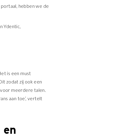
1 portaal, hebben we de
.
n Ydentic,
Het is een must
it zodat zij ook een
 voor meerdere talen.
ns aan toe’, vertelt
 en