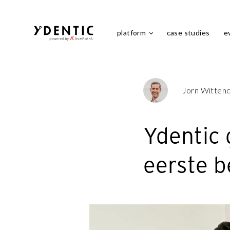
platform
case studies
e
Jorn Witten
Ydentic 
eerste 