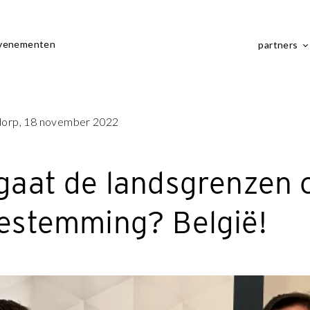
venementen
partners
dorp, 18 november 2022
gaat de landsgrenzen 
bestemming? België!