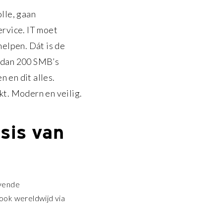
lle, gaan
ervice. IT moet
helpen. Dát is de
r dan 200 SMB’s
n en dit alles.
t. Modern en veilig.
asis van
evende
 ook wereldwijd via