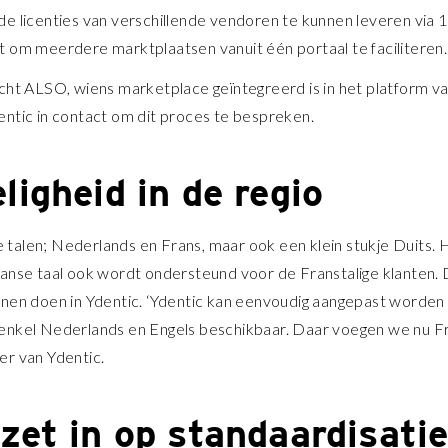
e licenties van verschillende vendoren te kunnen leveren via 
t om meerdere marktplaatsen vanuit één portaal te faciliteren
cht ALSO, wiens marketplace geïntegreerd is in het platform va
ntic in contact om dit proces te bespreken.
ligheid in de regio
le talen; Nederlands en Frans, maar ook een klein stukje Duits. 
anse taal ook wordt ondersteund voor de Franstalige klanten. D
nnen doen in Ydentic. ‘Ydentic kan eenvoudig aangepast worden
enkel Nederlands en Engels beschikbaar. Daar voegen we nu Fra
er van Ydentic.
zet in op standaardisatie