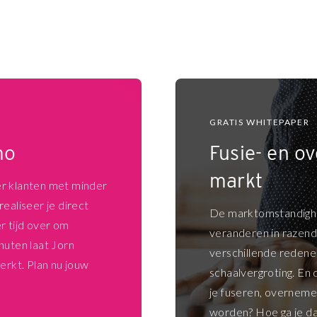
GRATIS WHITEPAPER
mo
Fusie- en o
markt
er klanten met minder
ealiseer je direct
De marktomstandighe
r tijd over om
veranderen in razen
nuten laat Jorn
verschillende redene
erkt. Plan nu jouw
schaalvergroting. En
je fuseren, overneme
worden? Hoe ga je da