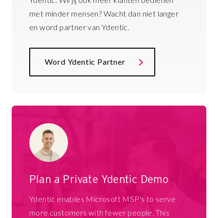
met minder mensen? Wacht dan niet langer
en word partner van Ydentic.
Word Ydentic Partner
Plan a Private Ydentic Demo
Ydentic enables Microsoft MSP's to serve
more customers with fewer people. This